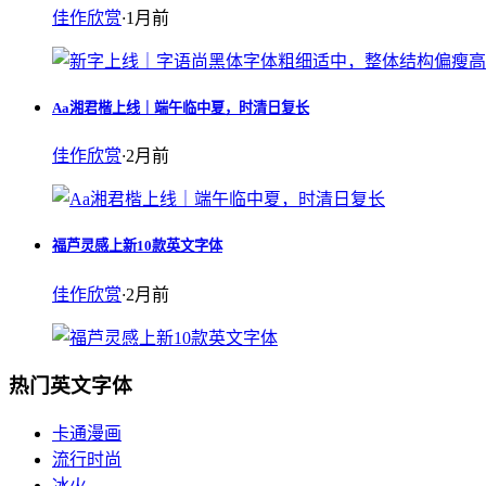
佳作欣赏
·
1月前
Aa湘君楷上线｜端午临中夏，时清日复长
佳作欣赏
·
2月前
福芦灵感上新10款英文字体
佳作欣赏
·
2月前
热门英文字体
卡通漫画
流行时尚
冰火