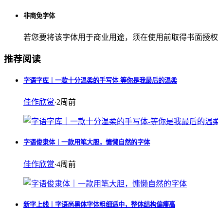
非商免字体
若您要将该字体用于商业用途，须在使用前取得书面授权
推荐阅读
字语字库｜一款十分温柔的手写体-等你是我最后的温柔
佳作欣赏
·
2周前
字语俊隶体｜一款用笔大胆，慵懒自然的字体
佳作欣赏
·
4周前
新字上线｜字语尚黑体字体粗细适中，整体结构偏瘦高