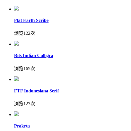
Flat Earth Scribe
浏览122次
Bits Indian Calligra
浏览165次
FTF Indonesiana Serif
浏览123次
Prakrta