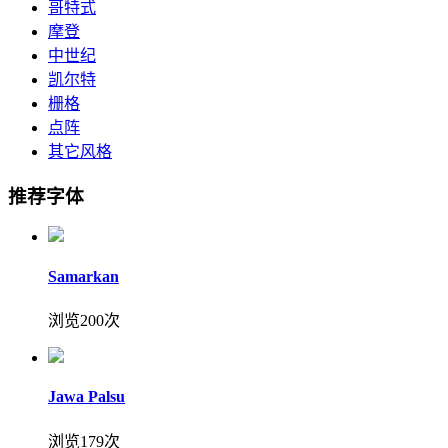
哥特式
摩登
中世纪
凯尔特
栅格
点阵
其它风格
推荐字体
Samarkan
浏览200次
Jawa Palsu
浏览179次