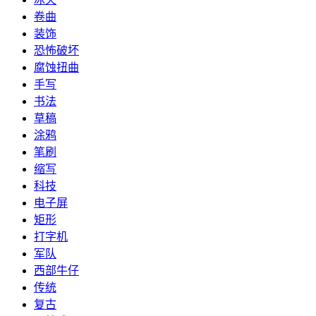
卷曲
装饰
恐怖破坏
腐蚀扭曲
手写
书法
草稿
涂鸦
笔刷
缩写
科技
电子屏
矩形
打字机
军队
西部牛仔
传统
复古