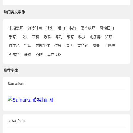
热门英文字体
卡通漫画
流行时尚
冰火
卷曲
装饰
恐怖破坏
腐蚀扭曲
手写
书法
草稿
涂鸦
笔刷
缩写
科技
电子屏
矩形
打字机
军队
西部牛仔
传统
复古
哥特式
摩登
中世纪
凯尔特
栅格
点阵
其它风格
推荐字体
Samarkan
Jawa Palsu