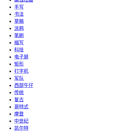
手写
书法
草稿
涂鸦
笔刷
缩写
科技
电子屏
矩形
打字机
军队
西部牛仔
传统
复古
哥特式
摩登
中世纪
凯尔特