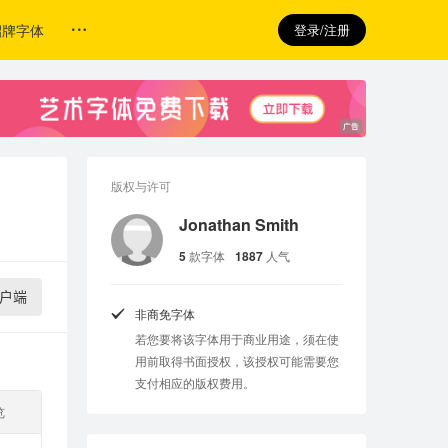
招牌字体
登录/注册
版权与许可
Jonathan Smith
5
款字体
1887
人气
户端
非商免字体
若您要将该字体用于商业用途，须在使
用前取得书面授权，该授权可能需要您
支付相应的版权费用。
览