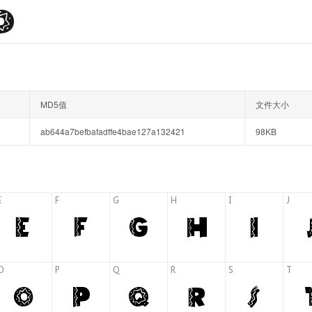
MD5值
文件大小
ab644a7befbafadffe4bae127a132421
98KB