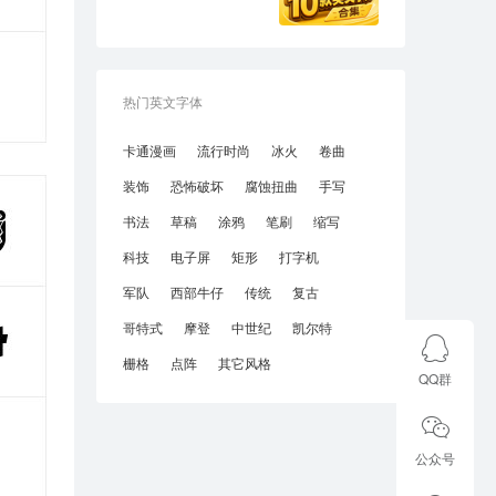
热门英文字体
卡通漫画
流行时尚
冰火
卷曲
装饰
恐怖破坏
腐蚀扭曲
手写
书法
草稿
涂鸦
笔刷
缩写
科技
电子屏
矩形
打字机
军队
西部牛仔
传统
复古
哥特式
摩登
中世纪
凯尔特
栅格
点阵
其它风格
QQ群
公众号