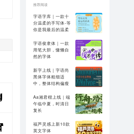
推荐阅读
字语字库｜一款十
分温柔的手写体-等
你是我最后的温柔
字语俊隶体｜一款
用笔大胆，慵懒自
然的字体
新字上线｜字语尚
黑体字体粗细适
中，整体结构偏瘦
高
Aa湘君楷上线｜端
午临中夏，时清日
复长
福芦灵感上新10款
英文字体