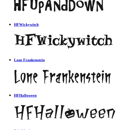
HFWickywitch
Lone Frankenstein
HFHalloween