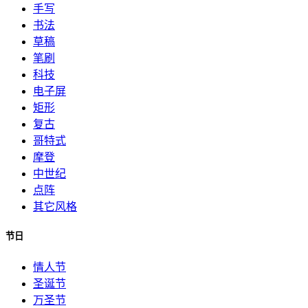
手写
书法
草稿
笔刷
科技
电子屏
矩形
复古
哥特式
摩登
中世纪
点阵
其它风格
节日
情人节
圣诞节
万圣节