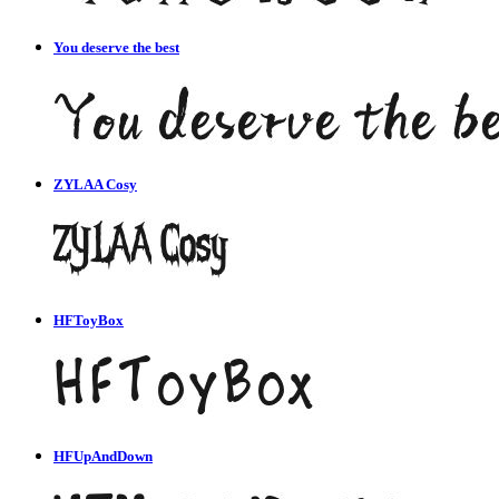
You deserve the best
ZYLAA Cosy
HFToyBox
HFUpAndDown