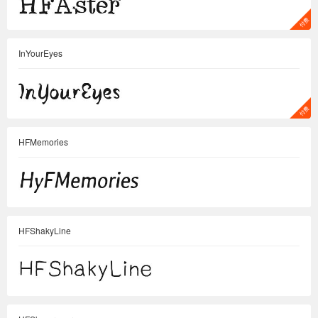
InYourEyes
HFMemories
HFShakyLine