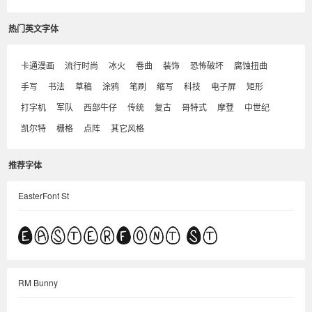
热门英文字体
卡通漫画
流行时尚
冰火
卷曲
装饰
恐怖破坏
腐蚀扭曲
手写
书法
草稿
涂鸦
笔刷
缩写
科技
电子屏
矩形
打字机
军队
西部牛仔
传统
复古
哥特式
摩登
中世纪
凯尔特
栅格
点阵
其它风格
推荐字体
EasterFont St
RM Bunny