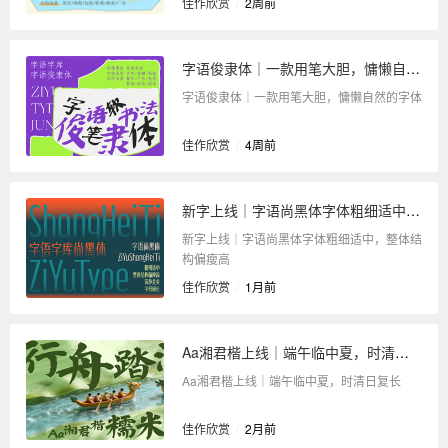
佳作欣赏
/
2周前
字语俊隶体｜一款用笔大胆，慵懒自然的字体
字语俊隶体｜一款用笔大胆，慵懒自然的字体
佳作欣赏
/
4周前
新字上线｜字语尚黑体字体粗细适中，整体结构偏瘦高
新字上线｜字语尚黑体字体粗细适中，整体结
构偏瘦高
佳作欣赏
/
1月前
Aa湘君楷上线｜端午临中夏，时清日复长
Aa湘君楷上线｜端午临中夏，时清日复长
佳作欣赏
/
2月前