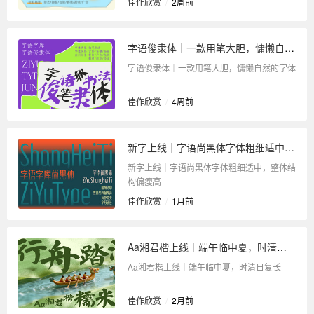
佳作欣赏
/
2周前
字语俊隶体｜一款用笔大胆，慵懒自然的字体
字语俊隶体｜一款用笔大胆，慵懒自然的字体
佳作欣赏
/
4周前
新字上线｜字语尚黑体字体粗细适中，整体结构偏瘦高
新字上线｜字语尚黑体字体粗细适中，整体结
构偏瘦高
佳作欣赏
/
1月前
Aa湘君楷上线｜端午临中夏，时清日复长
Aa湘君楷上线｜端午临中夏，时清日复长
佳作欣赏
/
2月前