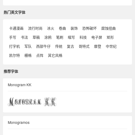
热门英文字体
卡通漫画
流行时尚
冰火
卷曲
装饰
恐怖破坏
腐蚀扭曲
手写
书法
草稿
涂鸦
笔刷
缩写
科技
电子屏
矩形
打字机
军队
西部牛仔
传统
复古
哥特式
摩登
中世纪
凯尔特
栅格
点阵
其它风格
推荐字体
Monogram KK
Monogramos