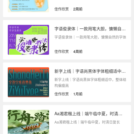
佳作欣赏
/
2周前
字语俊隶体｜一款用笔大胆，慵懒自然的字体
字语俊隶体｜一款用笔大胆，慵懒自然的字体
佳作欣赏
/
4周前
新字上线｜字语尚黑体字体粗细适中，整体结构偏瘦高
新字上线｜字语尚黑体字体粗细适中，整体结
构偏瘦高
佳作欣赏
/
1月前
Aa湘君楷上线｜端午临中夏，时清日复长
Aa湘君楷上线｜端午临中夏，时清日复长