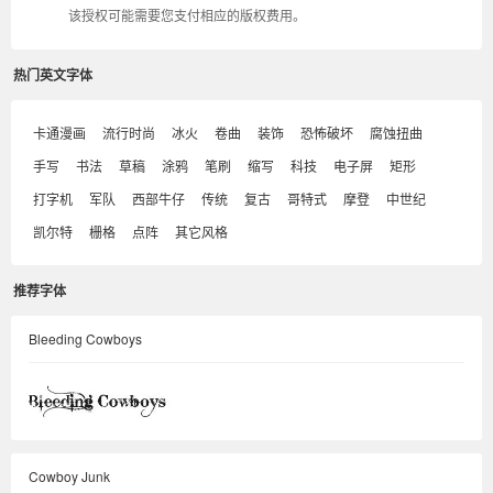
该授权可能需要您支付相应的版权费用。
热门英文字体
卡通漫画
流行时尚
冰火
卷曲
装饰
恐怖破坏
腐蚀扭曲
手写
书法
草稿
涂鸦
笔刷
缩写
科技
电子屏
矩形
打字机
军队
西部牛仔
传统
复古
哥特式
摩登
中世纪
凯尔特
栅格
点阵
其它风格
推荐字体
Bleeding Cowboys
Cowboy Junk