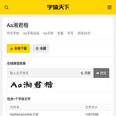
Aa湘君楷
中文字体
/
Aa字库出品
/
Aa字体
/
毛笔
/
手写
/
浏览45次
本地下载
收藏
在线预览效果
简繁
预览
包含1个字体文件
文件名
文件大小
AaXiangJunKai-2.ttf
14870KB