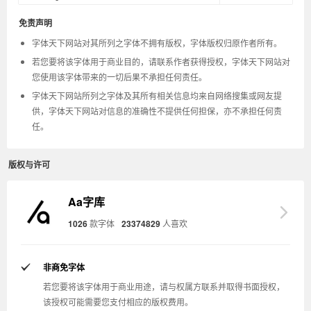
免责声明
字体天下网站对其所列之字体不拥有版权，字体版权归原作者所有。
若您要将该字体用于商业目的，请联系作者获得授权，字体天下网站对
您使用该字体带来的一切后果不承担任何责任。
字体天下网站所列之字体及其所有相关信息均来自网络搜集或网友提
供，字体天下网站对信息的准确性不提供任何担保，亦不承担任何责
任。
版权与许可
Aa字库
1026
款字体
23374829
人喜欢
非商免字体
若您要将该字体用于商业用途，请与权属方联系并取得书面授权，
该授权可能需要您支付相应的版权费用。