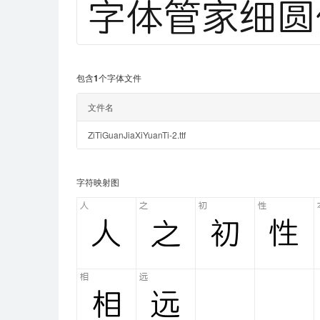
包含1个字体文件
文件名
ZiTiGuanJiaXiYuanTi-2.ttf
字符映射图