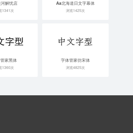
银河解忧店
Aa北海道日文字幕体
览1341次
浏览1425次
体管家黑体
字体管家仿宋体
览1360次
浏览4825次