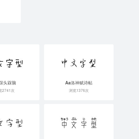
a槑头槑脑
Aa洛神赋诗帖
览2741次
浏览1376次