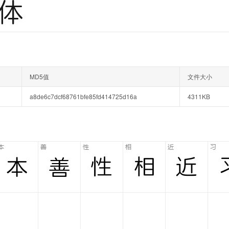
MD5值
文件大小
a8de6c7dcf68761bfe85fd414725d16a
4311KB