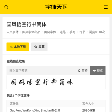
国风悟空行书简体
中文字体
/
国风字体出品
/
国风字体
/
毛笔
/
手写
/
行书
/
浏览9318次
本地下载
收藏
在线预览效果
简繁
预览
包含1个字体文件
文件名
文件大小
GuoFengWuKongXingShuJianTi-2.ttf
26804KB