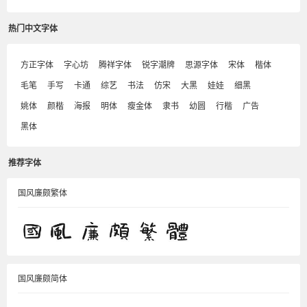
热门中文字体
方正字体
字心坊
腾祥字体
锐字潮牌
思源字体
宋体
楷体
毛笔
手写
卡通
综艺
书法
仿宋
大黑
娃娃
细黑
姚体
颜楷
海报
明体
瘦金体
隶书
幼圆
行楷
广告
黑体
推荐字体
国风廉颇繁体
国风廉颇简体