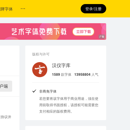
招牌字体
登录/注册
版权与许可
汉仪字库
1589
款字体
13958804
人气
户端
非商免字体
若您要将该字体用于商业用途，须在使
用前取得书面授权，该授权可能需要您
支付相应的版权费用。
述协议并