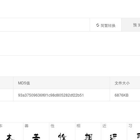
预 
简繁转换
MD5值
文件大小
93a37509636f6f1c98d805282df22b51
6876KB