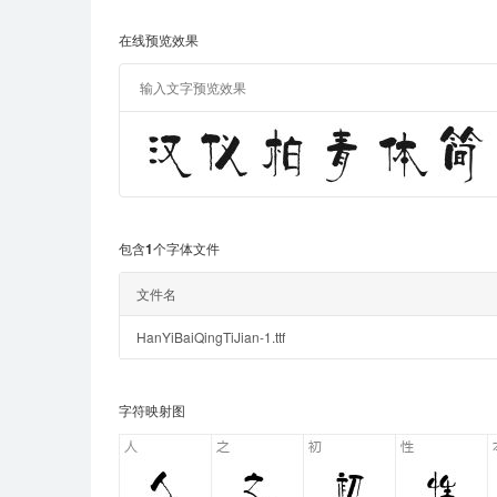
在线预览效果
包含1个字体文件
文件名
HanYiBaiQingTiJian-1.ttf
字符映射图