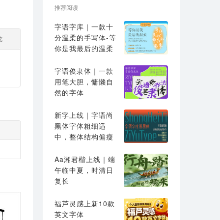
推荐阅读
字语字库｜一款十
分温柔的手写体-等
览
你是我最后的温柔
字语俊隶体｜一款
用笔大胆，慵懒自
然的字体
新字上线｜字语尚
黑体字体粗细适
中，整体结构偏瘦
高
Aa湘君楷上线｜端
午临中夏，时清日
复长
福芦灵感上新10款
英文字体