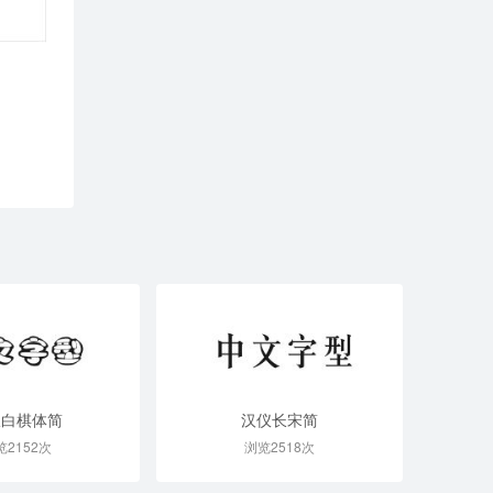
仪白棋体简
汉仪长宋简
览2152次
浏览2518次