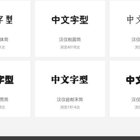
体简
汉仪粗圆简
汉
1次
浏览4018次
浏
黑简
汉仪超粗宋简
汉
8次
浏览1814次
浏