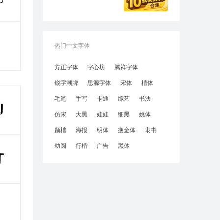
热门中文字体
方正字体
字心坊
腾祥字体
锐字潮牌
思源字体
宋体
楷体
毛笔
手写
卡通
综艺
书法
仿宋
大黑
娃娃
细黑
姚体
颜楷
海报
明体
瘦金体
隶书
幼圆
行楷
广告
黑体