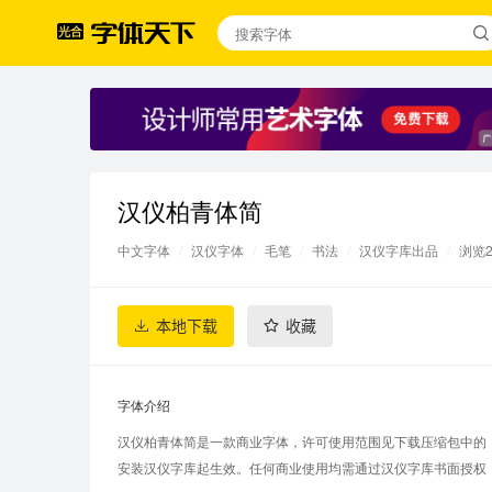
汉仪柏青体简
中文字体
/
汉仪字体
/
毛笔
/
书法
/
汉仪字库出品
/
浏览2
本地下载
收藏
字体介绍
汉仪柏青体简是一款商业字体，许可使用范围见下载压缩包中的
安装汉仪字库起生效。任何商业使用均需通过汉仪字库书面授权