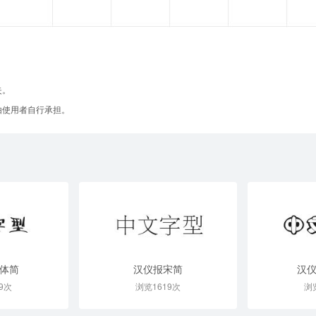
失。
由使用者自行承担。
体简
汉仪报宋简
汉
9次
浏览1619次
浏