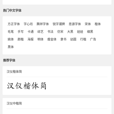
热门中文字体
方正字体
字心坊
腾祥字体
锐字潮牌
思源字体
宋体
楷体
毛笔
手写
卡通
综艺
书法
仿宋
大黑
娃娃
细黑
姚体
颜楷
海报
明体
瘦金体
隶书
幼圆
行楷
广告
黑体
推荐字体
汉仪楷体简
汉仪中楷简