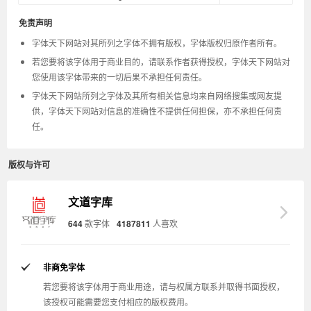
免责声明
字体天下网站对其所列之字体不拥有版权，字体版权归原作者所有。
若您要将该字体用于商业目的，请联系作者获得授权，字体天下网站对
您使用该字体带来的一切后果不承担任何责任。
字体天下网站所列之字体及其所有相关信息均来自网络搜集或网友提
供，字体天下网站对信息的准确性不提供任何担保，亦不承担任何责
任。
版权与许可
文道字库
644
款字体
4187811
人喜欢
非商免字体
若您要将该字体用于商业用途，请与权属方联系并取得书面授权，
该授权可能需要您支付相应的版权费用。