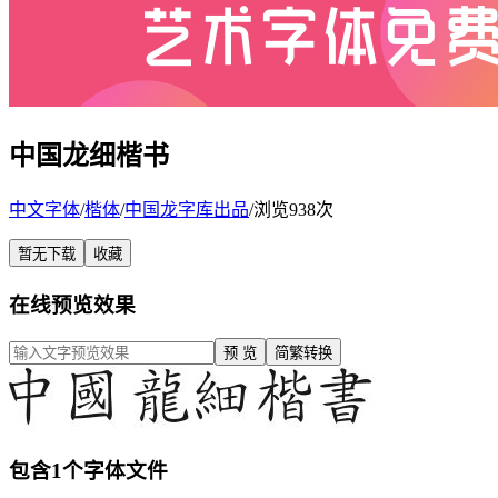
中国龙细楷书
中文字体
/
楷体
/
中国龙字库出品
/
浏览938次
暂无下载
收藏
在线预览效果
预 览
简繁转换
包含1个字体文件