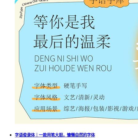
字语俊隶体｜一款用笔大胆，慵懒自然的字体