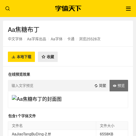
Aa焦糖布丁
中文字体
/
Aa字库出品
/
Aa字体
/
卡通
/
浏览25528次
本地下载
收藏
在线预览效果
简繁
预览
包含1个字体文件
文件名
文件大小
AaJiaoTangBuDing-2.ttf
6558KB