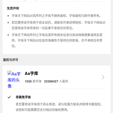
免责声明
字体天下网站对其所列之字体不拥有版权，字体版权归原作者所有。
若您要将该字体用于商业目的，请联系作者获得授权，字体天下网站对
您使用该字体带来的一切后果不承担任何责任。
字体天下网站所列之字体及其所有相关信息均来自网络搜集或网友提
供，字体天下网站对信息的准确性不提供任何担保，亦不承担任何责
任。
版权与许可
Aa字库
1026
款字体
23388427
人喜欢
非商免字体
若您要将该字体用于商业用途，请与权属方联系并取得书面授权，
该授权可能需要您支付相应的版权费用。