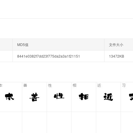
MD5值
文件大小
8441e0382f7dd23f775da2a3a1f21151
13472KB