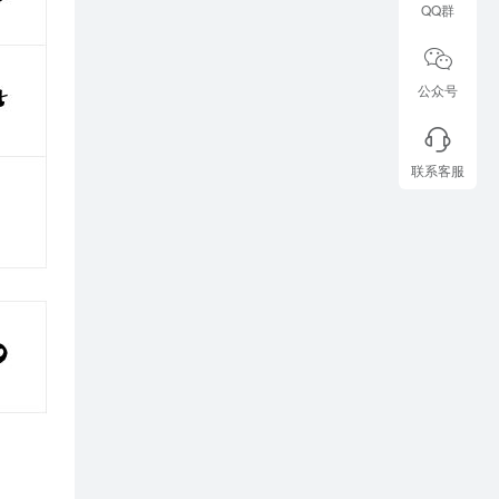
QQ群
公众号
联系客服