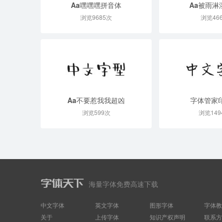
Aa嘿嘿嘿拼音体
Aa被雨淋
浏览9685次
浏览46
Aa不要惹我我超凶
字体管家
浏览599次
浏览149
海量字体免费高速下载
中文字体
英文字体
图形字体
字体教
关于
上传字体
知识产权声明
联系方