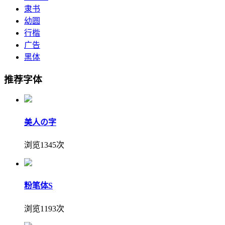
隶书
幼圆
行楷
广告
黑体
推荐字体
美人の字
浏览1345次
粉笔体S
浏览1193次