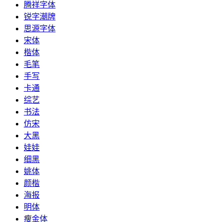
腾祥字体
锐字潮牌
思源字体
宋体
楷体
毛笔
手写
卡通
综艺
书法
仿宋
大黑
娃娃
细黑
姚体
颜楷
海报
明体
瘦金体