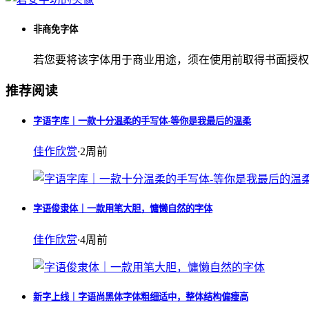
非商免字体
若您要将该字体用于商业用途，须在使用前取得书面授权
推荐阅读
字语字库｜一款十分温柔的手写体-等你是我最后的温柔
佳作欣赏
·
2周前
字语俊隶体｜一款用笔大胆，慵懒自然的字体
佳作欣赏
·
4周前
新字上线｜字语尚黑体字体粗细适中，整体结构偏瘦高