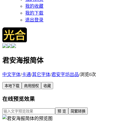
我的收藏
我的下载
退出登录
君安海报简体
中文字体
/
卡通
/
其它字体
/
君安字坊出品
/
浏览0次
本地下载
商用授权
收藏
在线预览效果
预 览
简繁转换