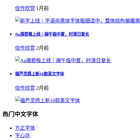
佳作欣赏
·
1月前
Aa湘君楷上线｜端午临中夏，时清日复长
佳作欣赏
·
2月前
福芦灵感上新10款英文字体
佳作欣赏
·
2月前
热门中文字体
方正字体
字心坊