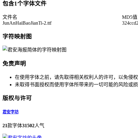
包含1个字体文件
文件名
MD5值
JunAnHaiBaoJianTi-2.ttf
324ccd
字符映射图
免责声明
在使用字体之前，请先取得相关权利人的许可，以免侵权
未取得书面授权而使用字体所带来的一切可能的风险或损
版权与许可
君安字坊
21
款字体
31502
人气