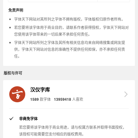
免责声明
字体天下网站对其所列之字体不拥有版权，字体版权归原作者所有。
若您要将该字体用于商业目的，请联系作者获得授权，字体天下网站对
您使用该字体带来的一切后果不承担任何责任。
字体天下网站所列之字体及其所有相关信息均来自网络搜集或网友提
供，字体天下网站对信息的准确性不提供任何担保，亦不承担任何责
任。
版权与许可
汉仪字库
1589
款字体
13959418
人喜欢
非商免字体
若您要将该字体用于商业用途，请与权属方联系并取得书面授权，
该授权可能需要您支付相应的版权费用。