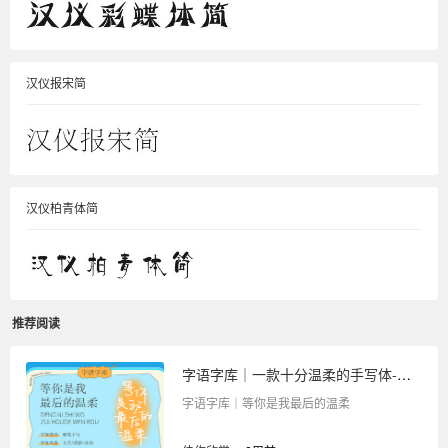
汉仪报宋简
汉仪柏青体简
推荐阅读
字语字库｜一款十分温柔的手写体-等你是我最后的温柔
字语字库｜等你是我最后的温柔