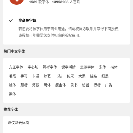
1589
款字体
13958208
人喜欢
非商免字体
若您要将该字体用于商业用途，请与权属方联系并取得书面授权，
该授权可能需要您支付相应的版权费用。
热门中文字体
方正字体
字心坊
腾祥字体
锐字潮牌
思源字体
宋体
楷体
毛笔
手写
卡通
综艺
书法
仿宋
大黑
娃娃
细黑
姚体
颜楷
海报
明体
瘦金体
隶书
幼圆
行楷
广告
黑体
推荐字体
汉仪彩云体简