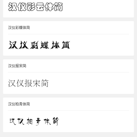
汉仪彩蝶体简
汉仪报宋简
汉仪柏青体简