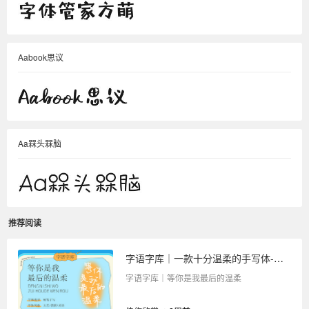
Aabook思议
Aa槑头槑脑
推荐阅读
字语字库｜一款十分温柔的手写体-等你是我最后的温柔
字语字库｜等你是我最后的温柔