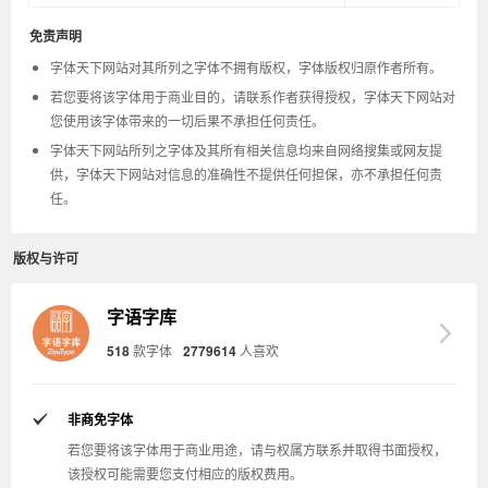
免责声明
字体天下网站对其所列之字体不拥有版权，字体版权归原作者所有。
若您要将该字体用于商业目的，请联系作者获得授权，字体天下网站对
您使用该字体带来的一切后果不承担任何责任。
字体天下网站所列之字体及其所有相关信息均来自网络搜集或网友提
供，字体天下网站对信息的准确性不提供任何担保，亦不承担任何责
任。
版权与许可
字语字库
518
款字体
2779614
人喜欢
非商免字体
若您要将该字体用于商业用途，请与权属方联系并取得书面授权，
该授权可能需要您支付相应的版权费用。