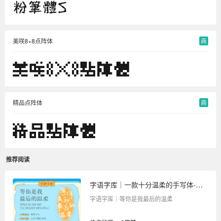
美咲8×8点阵体
商
精品点阵体
商
推荐阅读
字语字库｜一款十分温柔的手写体-等你是我最后的温柔
字语字库｜等你是我最后的温柔