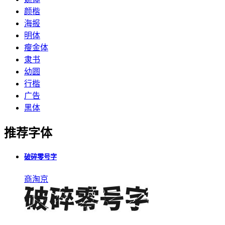
颜楷
海报
明体
瘦金体
隶书
幼圆
行楷
广告
黑体
推荐字体
破碎零号字
商
淘
京