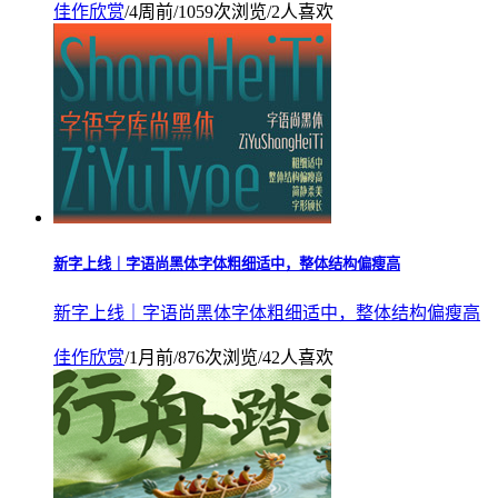
佳作欣赏
/
4周前
/
1059次浏览
/
2人喜欢
新字上线｜字语尚黑体字体粗细适中，整体结构偏瘦高
新字上线｜字语尚黑体字体粗细适中，整体结构偏瘦高
佳作欣赏
/
1月前
/
876次浏览
/
42人喜欢