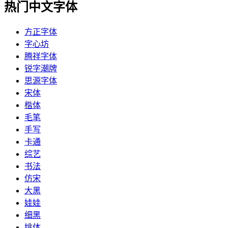
热门中文字体
方正字体
字心坊
腾祥字体
锐字潮牌
思源字体
宋体
楷体
毛笔
手写
卡通
综艺
书法
仿宋
大黑
娃娃
细黑
姚体