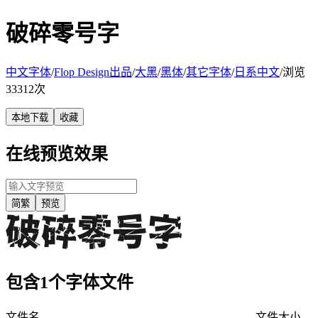
破碎零号字
中文字体
/
Flop Design出品
/
大黑
/
黑体
/
其它字体
/
日系中文
/
浏览
33312次
本地下载
收藏
在线预览效果
简繁
预览
包含1个字体文件
文件名
文件大小