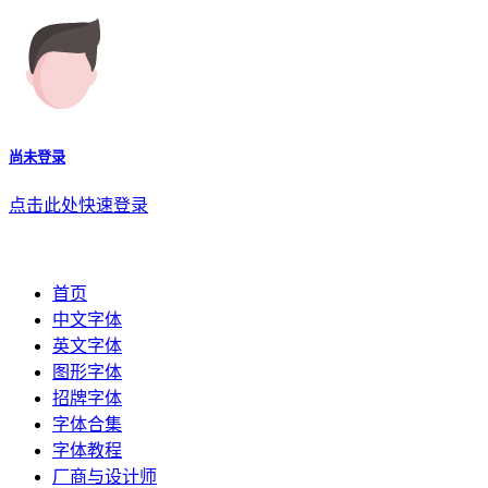
尚未登录
点击此处快速登录
首页
中文字体
英文字体
图形字体
招牌字体
字体合集
字体教程
厂商与设计师