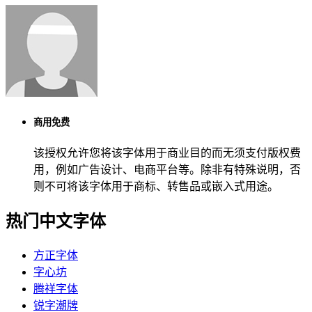
商用免费
该授权允许您将该字体用于商业目的而无须支付版权费
用，例如广告设计、电商平台等。除非有特殊说明，否
则不可将该字体用于商标、转售品或嵌入式用途。
热门中文字体
方正字体
字心坊
腾祥字体
锐字潮牌