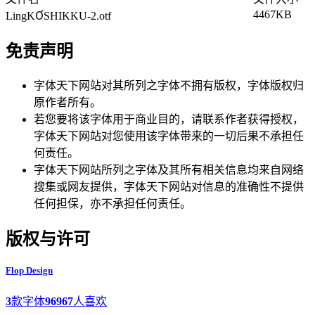
4467KB
LingKO゙SHIKKU-2.otf
免责声明
字体天下网站对其所列之字体不拥有版权，字体版权归
原作者所有。
若您要将该字体用于商业目的，请联系作者获得授权，
字体天下网站对您使用该字体带来的一切后果不承担任
何责任。
字体天下网站所列之字体及其所有相关信息均来自网络
搜集或网友提供，字体天下网站对信息的准确性不提供
任何担保，亦不承担任何责任。
版权与许可
Flop Design
3
款字体
96967
人喜欢