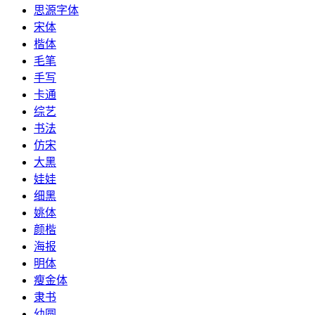
思源字体
宋体
楷体
毛笔
手写
卡通
综艺
书法
仿宋
大黑
娃娃
细黑
姚体
颜楷
海报
明体
瘦金体
隶书
幼圆