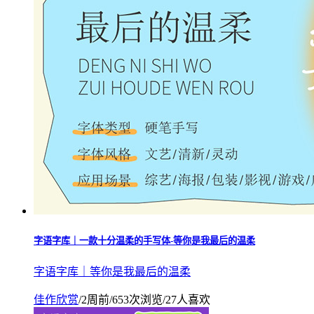
字语字库｜一款十分温柔的手写体-等你是我最后的温柔
字语字库｜等你是我最后的温柔
佳作欣赏
/
2周前
/
653次浏览
/
27人喜欢