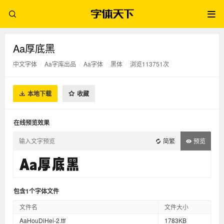
Aa厚底黑
中文字体
/
Aa字库出品
/
Aa字体
/
黑体
/
浏览113751次
本地下载
收藏
在线预览效果
简繁
预览
包含1个字体文件
文件名
文件大小
AaHouDiHei-2.ttf
1783KB