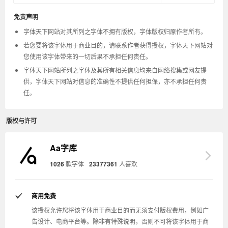
免责声明
字体天下网站对其所列之字体不拥有版权，字体版权归原作者所有。
若您要将该字体用于商业目的，请联系作者获得授权，字体天下网站对
您使用该字体带来的一切后果不承担任何责任。
字体天下网站所列之字体及其所有相关信息均来自网络搜集或网友提
供，字体天下网站对信息的准确性不提供任何担保，亦不承担任何责
任。
版权与许可
Aa字库
1026
款字体
23377361
人喜欢
商用免费
该授权允许您将该字体用于商业目的而无须支付版权费用，例如广
告设计、电商平台等。除非有特殊说明，否则不可将该字体用于商