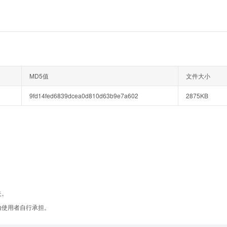
MD5值
文件大小
9fd14fed6839dcea0d810d63b9e7a602
2875KB
失。
由使用者自行承担。