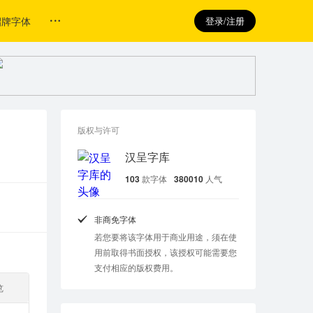
招牌字体
登录/注册
版权与许可
汉呈字库
103
款字体
380010
人气
非商免字体
若您要将该字体用于商业用途，须在使
用前取得书面授权，该授权可能需要您
支付相应的版权费用。
览