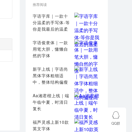
推荐阅读
字语字库｜一款十
分温柔的手写体-等
你是我最后的温柔
字语俊隶体｜一款
用笔大胆，慵懒自
然的字体
新字上线｜字语尚
黑体字体粗细适
中，整体结构偏瘦
高
Aa湘君楷上线｜端
午临中夏，时清日
复长
福芦灵感上新10款
QQ群
英文字体