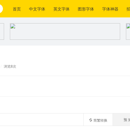
首页
中文字体
英文字体
图形字体
字体神器
/
浏览8次
预 
简繁转换