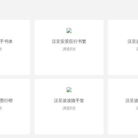
手书体
汉呈安景臣行书繁
汉呈
次
浏览0次
墨行楷
汉呈波波随手签
汉呈
次
浏览0次