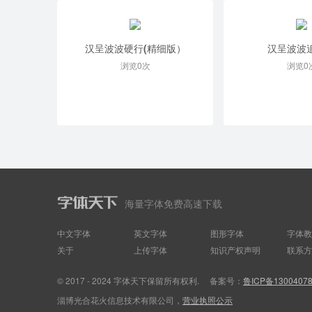
汉呈波波硬行(精细版）
汉呈波波
浏览0次
浏览0
海量字体免费高速下载
中文字体
英文字体
图形字体
字体教
关于
上传字体
知识产权声明
联系方
© 2017 - 2024 字体天下保留所有权利.
备案号：
鲁ICP备1300407
淄博光合花火信息技术有限公司，
营业执照公示