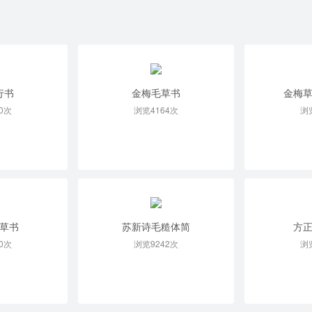
行书
金梅毛草书
金梅
0次
浏览4164次
浏
草书
苏新诗毛糙体简
方
0次
浏览9242次
浏