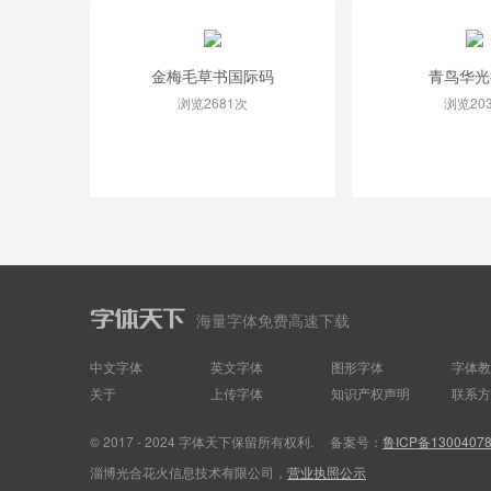
金梅毛草书国际码
青鸟华光
浏览2681次
浏览20
海量字体免费高速下载
中文字体
英文字体
图形字体
字体教
关于
上传字体
知识产权声明
联系方
© 2017 - 2024 字体天下保留所有权利.
备案号：
鲁ICP备1300407
淄博光合花火信息技术有限公司，
营业执照公示