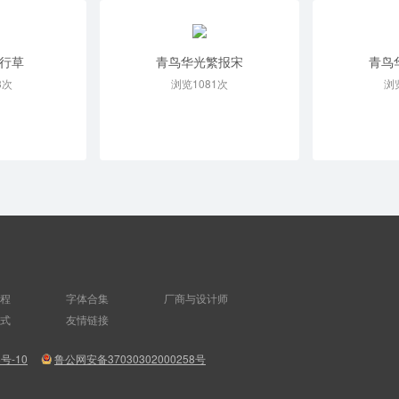
行草
青鸟华光繁报宋
青鸟
3次
浏览1081次
浏
程
字体合集
厂商与设计师
式
友情链接
8号-10
鲁公网安备37030302000258号