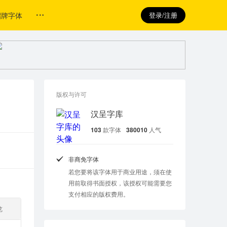
招牌字体
登录/注册
版权与许可
汉呈字库
103
款字体
380010
人气
非商免字体
若您要将该字体用于商业用途，须在使
用前取得书面授权，该授权可能需要您
支付相应的版权费用。
览