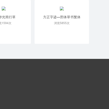
华光简行草
方正字迹—邢体草书繁体
览1594次
浏览5855次