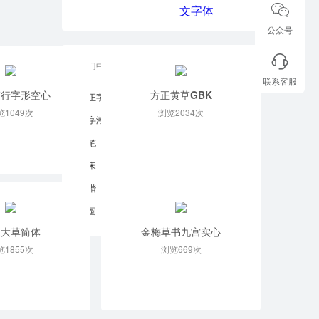
公众号
热门中文字体
联系客服
草行字形空心
方正黄草GBK
方正字体
字心坊
腾祥字体
览1049次
浏览2034次
锐字潮牌
思源字体
宋体
楷体
毛笔
手写
卡通
综艺
书法
仿宋
大黑
娃娃
细黑
姚体
颜楷
海报
明体
瘦金体
隶书
幼圆
行楷
广告
黑体
正大草简体
金梅草书九宫实心
览1855次
浏览669次