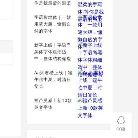
你是我最后的温柔
字语俊隶体｜一款
用笔大胆，慵懒自
然的字体
新字上线｜字语尚
黑体字体粗细适
中，整体结构偏瘦
高
Aa湘君楷上线｜端
午临中夏，时清日
复长
福芦灵感上新10款
英文字体
QQ群