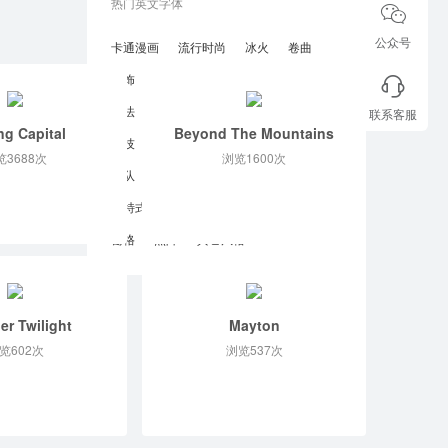
热门英文字体
公众号
卡通漫画
流行时尚
冰火
卷曲
装饰
恐怖破坏
腐蚀扭曲
手写
书法
草稿
涂鸦
笔刷
缩写
联系客服
ng Capital
Beyond The Mountains
科技
电子屏
矩形
打字机
览3688次
浏览1600次
军队
西部牛仔
传统
复古
哥特式
摩登
中世纪
凯尔特
栅格
点阵
其它风格
er Twilight
Mayton
览602次
浏览537次