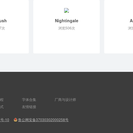
ush
Nightingale
A
7次
浏览506次
浏
程
字体合集
厂商与设计师
式
友情链接
8号-10
鲁公网安备37030302000258号