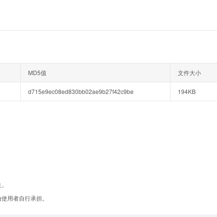
MD5值
文件大小
d715e9ec08ed830bb02ae9b27f42c9be
194KB
失。
由使用者自行承担。