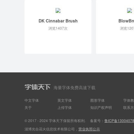
DK Cinnabar Brush
BlowBr
浏览1407次
浏览120
海量字体免费高速下载
中文字体
英文字体
图形字体
字体教
关于
上传字体
知识产权声明
联系方
© 2017 - 2024 字体天下保留所有权利.
备案号：
鲁ICP备1300407
淄博光合花火信息技术有限公司，
营业执照公示