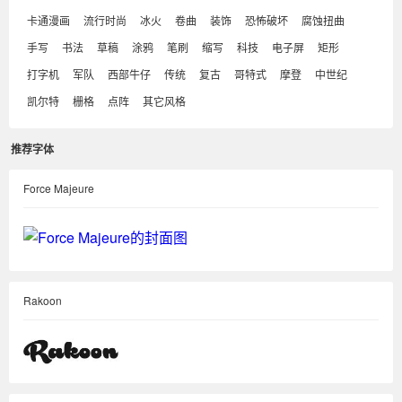
卡通漫画
流行时尚
冰火
卷曲
装饰
恐怖破坏
腐蚀扭曲
手写
书法
草稿
涂鸦
笔刷
缩写
科技
电子屏
矩形
打字机
军队
西部牛仔
传统
复古
哥特式
摩登
中世纪
凯尔特
栅格
点阵
其它风格
推荐字体
Force Majeure
Rakoon