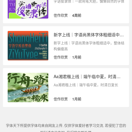
字语俊隶体｜一款用笔大胆，慵懒自然的字体
佳作欣赏
/
4周前
新字上线｜字语尚黑体字体粗细适中，整体结构偏瘦高
新字上线｜字语尚黑体字体粗细适中，整体结
构偏瘦高
佳作欣赏
/
1月前
Aa湘君楷上线｜端午临中夏，时清日复长
Aa湘君楷上线｜端午临中夏，时清日复长
佳作欣赏
/
1月前
字体天下所提供字体均来自网友上传. 仅供字体爱好者学习交流. 若侵犯了您的