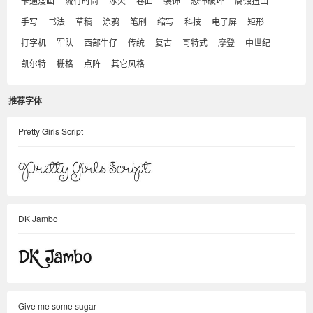
卡通漫画
流行时尚
冰火
卷曲
装饰
恐怖破坏
腐蚀扭曲
手写
书法
草稿
涂鸦
笔刷
缩写
科技
电子屏
矩形
打字机
军队
西部牛仔
传统
复古
哥特式
摩登
中世纪
凯尔特
栅格
点阵
其它风格
推荐字体
Pretty Girls Script
DK Jambo
Give me some sugar