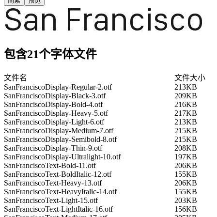
简繁
预览
包含21个字体文件
文件名
文件大小
SanFranciscoDisplay-Regular-2.otf
213KB
SanFranciscoDisplay-Black-3.otf
209KB
SanFranciscoDisplay-Bold-4.otf
216KB
SanFranciscoDisplay-Heavy-5.otf
217KB
SanFranciscoDisplay-Light-6.otf
213KB
SanFranciscoDisplay-Medium-7.otf
215KB
SanFranciscoDisplay-Semibold-8.otf
215KB
SanFranciscoDisplay-Thin-9.otf
208KB
SanFranciscoDisplay-Ultralight-10.otf
197KB
SanFranciscoText-Bold-11.otf
206KB
SanFranciscoText-BoldItalic-12.otf
155KB
SanFranciscoText-Heavy-13.otf
206KB
SanFranciscoText-HeavyItalic-14.otf
155KB
SanFranciscoText-Light-15.otf
203KB
SanFranciscoText-LightItalic-16.otf
156KB