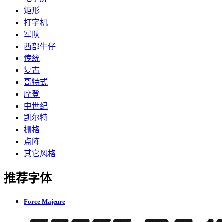
矩形
打字机
军队
西部牛仔
传统
复古
哥特式
摩登
中世纪
凯尔特
栅格
点阵
其它风格
推荐字体
Force Majeure