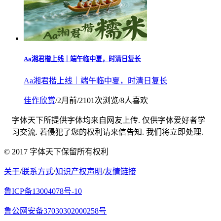
Aa湘君楷上线｜端午临中夏，时清日复长
Aa湘君楷上线｜端午临中夏，时清日复长
佳作欣赏
/
2月前
/
2101次浏览
/
8人喜欢
字体天下所提供字体均来自网友上传. 仅供字体爱好者学
习交流. 若侵犯了您的权利请来信告知. 我们将立即处理.
© 2017 字体天下保留所有权利
关于
/
联系方式
/
知识产权声明
/
友情链接
鲁ICP备13004078号-10
鲁公网安备37030302000258号