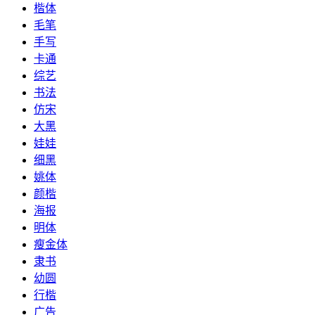
楷体
毛笔
手写
卡通
综艺
书法
仿宋
大黑
娃娃
细黑
姚体
颜楷
海报
明体
瘦金体
隶书
幼圆
行楷
广告