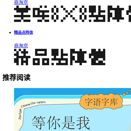
商
淘
京
精品点阵体
商
淘
京
推荐阅读