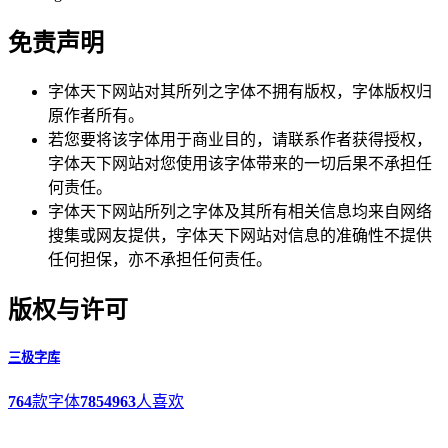
免责声明
字体天下网站对其所列之字体不拥有版权，字体版权归
原作者所有。
若您要将该字体用于商业目的，请联系作者获得授权，
字体天下网站对您使用该字体带来的一切后果不承担任
何责任。
字体天下网站所列之字体及其所有相关信息均来自网络
搜集或网友提供，字体天下网站对信息的准确性不提供
任何担保，亦不承担任何责任。
版权与许可
三极字库
764
款字体
7854963
人喜欢