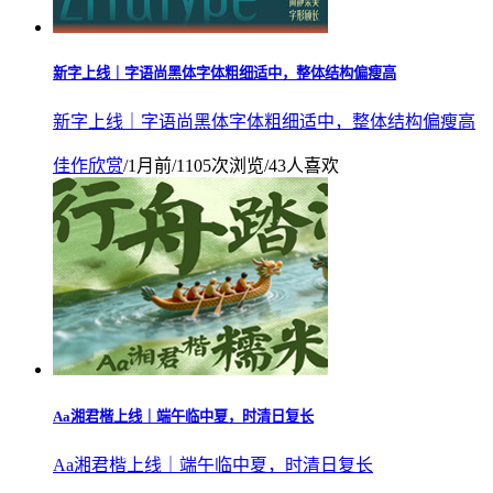
新字上线｜字语尚黑体字体粗细适中，整体结构偏瘦高
新字上线｜字语尚黑体字体粗细适中，整体结构偏瘦高
佳作欣赏
/
1月前
/
1105次浏览
/
43人喜欢
Aa湘君楷上线｜端午临中夏，时清日复长
Aa湘君楷上线｜端午临中夏，时清日复长