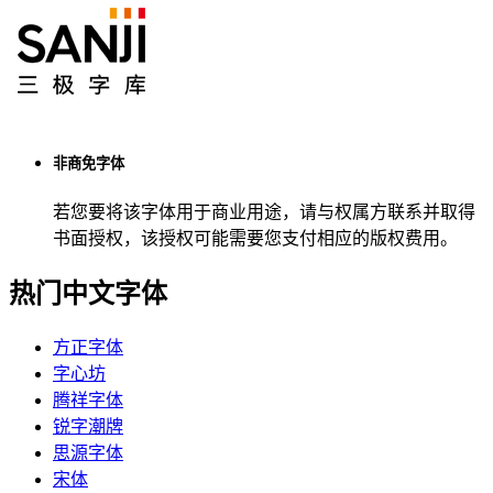
非商免字体
若您要将该字体用于商业用途，请与权属方联系并取得
书面授权，该授权可能需要您支付相应的版权费用。
热门中文字体
方正字体
字心坊
腾祥字体
锐字潮牌
思源字体
宋体