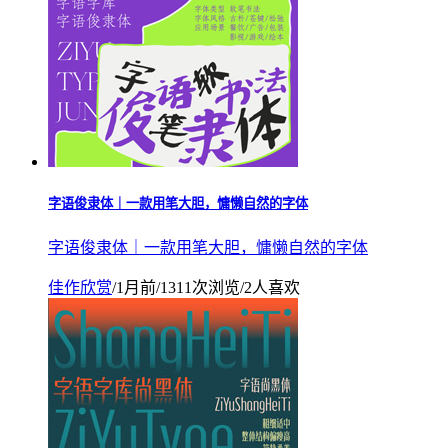
字语俊隶体｜一款用笔大胆，慵懒自然的字体
字语俊隶体｜一款用笔大胆，慵懒自然的字体
佳作欣赏
/
1月前
/
1311次浏览
/
2人喜欢