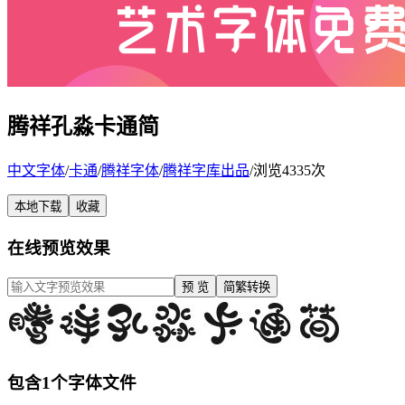
腾祥孔淼卡通简
中文字体
/
卡通
/
腾祥字体
/
腾祥字库出品
/
浏览4335次
本地下载
收藏
在线预览效果
预 览
简繁转换
包含1个字体文件