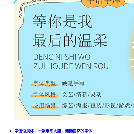
字语俊隶体｜一款用笔大胆，慵懒自然的字体