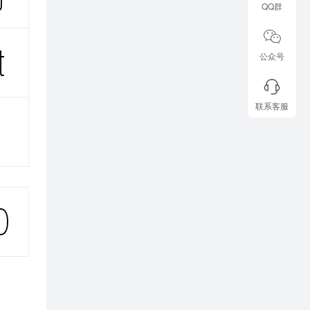
QQ群
公众号
联系客服