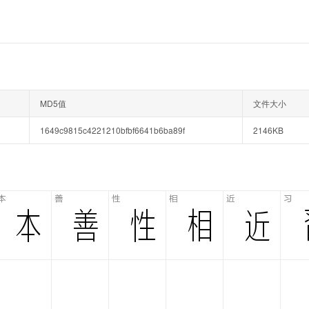
MD5值
文件大小
1649c9815c4221210bfbf6641b6ba89f
2146KB