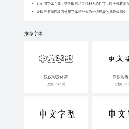
在使用字体之前，请先取得相关权利人的许可，以免侵权损
未取得书面授权而使用字体所带来的一切可能的风险或损失
推荐字体
汉仪彩云体简
汉仪彩蝶
浏览2546次
浏览238