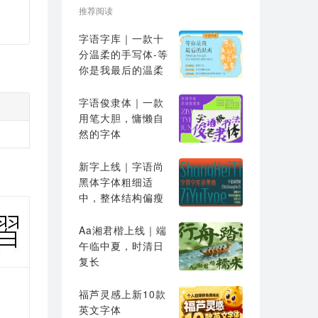
推荐阅读
字语字库｜一款十
分温柔的手写体-等
你是我最后的温柔
字语俊隶体｜一款
用笔大胆，慵懒自
然的字体
新字上线｜字语尚
黑体字体粗细适
中，整体结构偏瘦
高
Aa湘君楷上线｜端
午临中夏，时清日
复长
福芦灵感上新10款
英文字体