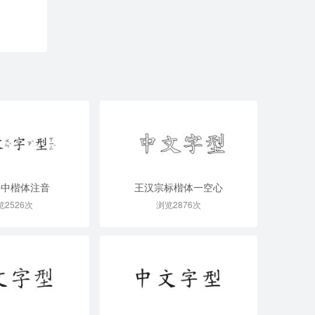
宗中楷体注音
王汉宗标楷体一空心
览2526次
浏览2876次