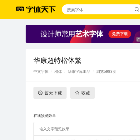
华康超特楷体繁
中文字体
/
楷体
/
华康字库出品
/
浏览5983次
暂无下载
收藏
在线预览效果