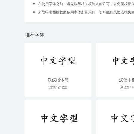
在使用字体之前，请先取得相关权利人的许可，以免侵权损
未取得书面授权而使用字体所带来的一切可能的风险或损失
推荐字体
汉仪楷体简
汉仪中
浏览4212次
浏览377