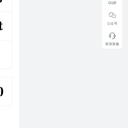
QQ群
公众号
联系客服