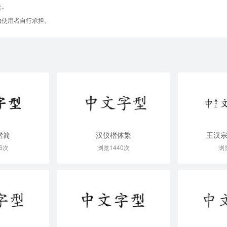
失。
由使用者自行承担。
楷简
汉仪楷体繁
王汉
6次
浏览1440次
浏