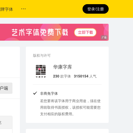
招牌字体
登录/注册
版权与许可
华康字库
230
款字体
3150154
人气
户端
非商免字体
若您要将该字体用于商业用途，须在使
用前取得书面授权，该授权可能需要您
支付相应的版权费用。
览