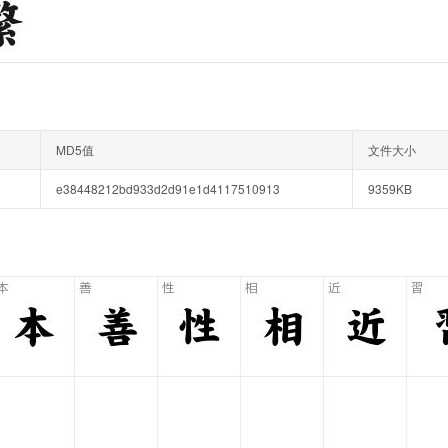
MD5值
文件大小
e38448212bd933d2d91e1d4117510913
9359KB