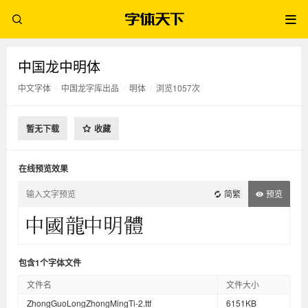
中国龙中明体
中文字体
/
中国龙字库出品
/
明体
/
浏览1057次
暂无下载
收藏
在线预览效果
简繁
预览
包含1个字体文件
文件名
文件大小
ZhongGuoLongZhongMingTi-2.ttf
6151KB