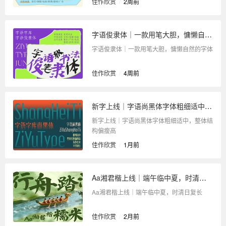
佳作欣赏
/
2周前
字语俊隶体｜一款用笔大胆，慵懒自然的字体
字语俊隶体｜一款用笔大胆，慵懒自然的字体
佳作欣赏
/
4周前
新字上线｜字语尚黑体字体粗细适中，整体结构偏瘦高
新字上线｜字语尚黑体字体粗细适中，整体结
构偏瘦高
佳作欣赏
/
1月前
Aa湘君楷上线｜端午临中夏，时清日复长
Aa湘君楷上线｜端午临中夏，时清日复长
佳作欣赏
/
2月前