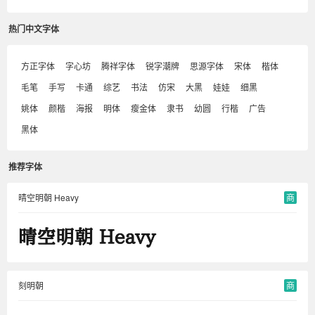
热门中文字体
方正字体
字心坊
腾祥字体
锐字潮牌
思源字体
宋体
楷体
毛笔
手写
卡通
综艺
书法
仿宋
大黑
娃娃
细黑
姚体
颜楷
海报
明体
瘦金体
隶书
幼圆
行楷
广告
黑体
推荐字体
晴空明朝 Heavy
商
刻明朝
商