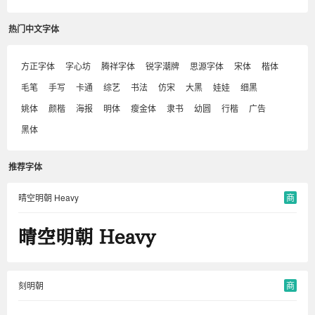
热门中文字体
方正字体
字心坊
腾祥字体
锐字潮牌
思源字体
宋体
楷体
毛笔
手写
卡通
综艺
书法
仿宋
大黑
娃娃
细黑
姚体
颜楷
海报
明体
瘦金体
隶书
幼圆
行楷
广告
黑体
推荐字体
晴空明朝 Heavy
商
刻明朝
商