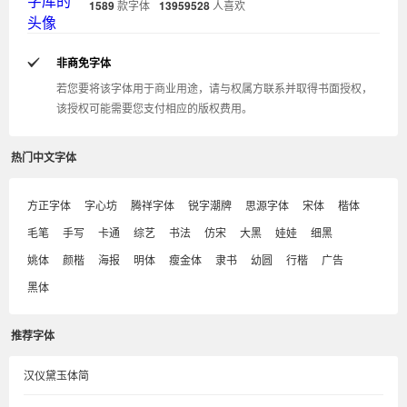
1589
款字体
13959528
人喜欢
非商免字体
若您要将该字体用于商业用途，请与权属方联系并取得书面授权，
该授权可能需要您支付相应的版权费用。
热门中文字体
方正字体
字心坊
腾祥字体
锐字潮牌
思源字体
宋体
楷体
毛笔
手写
卡通
综艺
书法
仿宋
大黑
娃娃
细黑
姚体
颜楷
海报
明体
瘦金体
隶书
幼圆
行楷
广告
黑体
推荐字体
汉仪黛玉体简