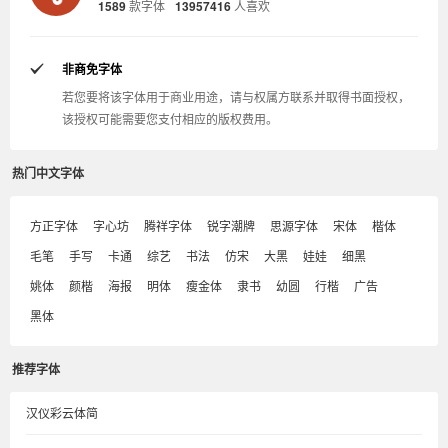
1589
款字体
13957416
人喜欢
非商免字体
若您要将该字体用于商业用途，请与权属方联系并取得书面授权，
该授权可能需要您支付相应的版权费用。
热门中文字体
方正字体
字心坊
腾祥字体
锐字潮牌
思源字体
宋体
楷体
毛笔
手写
卡通
综艺
书法
仿宋
大黑
娃娃
细黑
姚体
颜楷
海报
明体
瘦金体
隶书
幼圆
行楷
广告
黑体
推荐字体
汉仪彩云体简