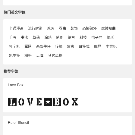
热门英文字体
卡通漫画
流行时尚
冰火
卷曲
装饰
恐怖破坏
腐蚀扭曲
手写
书法
草稿
涂鸦
笔刷
缩写
科技
电子屏
矩形
打字机
军队
西部牛仔
传统
复古
哥特式
摩登
中世纪
凯尔特
栅格
点阵
其它风格
推荐字体
Love-Box
Ruler Stencil