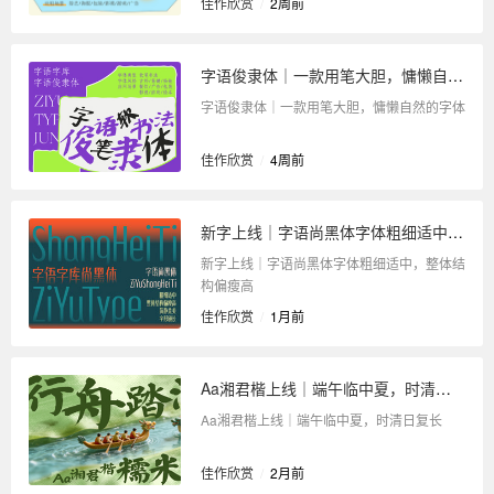
佳作欣赏
/
2周前
字语俊隶体｜一款用笔大胆，慵懒自然的字体
字语俊隶体｜一款用笔大胆，慵懒自然的字体
佳作欣赏
/
4周前
新字上线｜字语尚黑体字体粗细适中，整体结构偏瘦高
新字上线｜字语尚黑体字体粗细适中，整体结
构偏瘦高
佳作欣赏
/
1月前
Aa湘君楷上线｜端午临中夏，时清日复长
Aa湘君楷上线｜端午临中夏，时清日复长
佳作欣赏
/
2月前