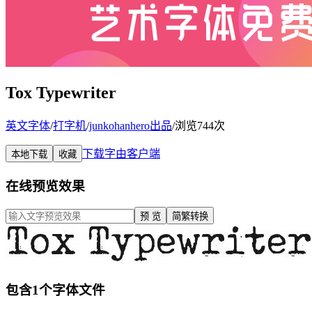
Tox Typewriter
英文字体
/
打字机
/
junkohanhero出品
/
浏览744次
下载字由客户端
本地下载
收藏
在线预览效果
预 览
简繁转换
包含1个字体文件