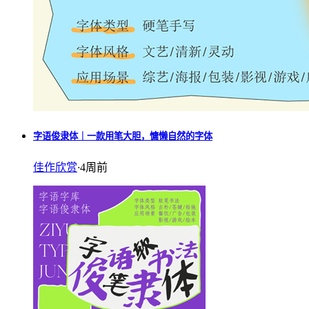
字语俊隶体｜一款用笔大胆，慵懒自然的字体
佳作欣赏
·
4周前