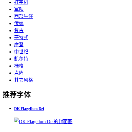
打字机
军队
西部牛仔
传统
复古
哥特式
摩登
中世纪
凯尔特
栅格
点阵
其它风格
推荐字体
DK Flagellum Dei