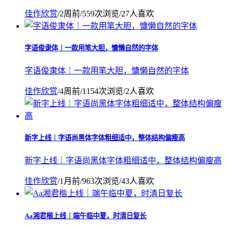
佳作欣赏
/
2周前
/
559次浏览
/
27人喜欢
字语俊隶体｜一款用笔大胆，慵懒自然的字体
字语俊隶体｜一款用笔大胆，慵懒自然的字体
佳作欣赏
/
4周前
/
1154次浏览
/
2人喜欢
新字上线｜字语尚黑体字体粗细适中，整体结构偏瘦高
新字上线｜字语尚黑体字体粗细适中，整体结构偏瘦高
佳作欣赏
/
1月前
/
963次浏览
/
43人喜欢
Aa湘君楷上线｜端午临中夏，时清日复长