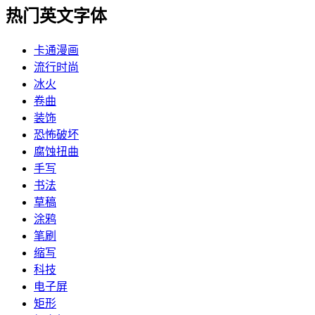
热门英文字体
卡通漫画
流行时尚
冰火
卷曲
装饰
恐怖破坏
腐蚀扭曲
手写
书法
草稿
涂鸦
笔刷
缩写
科技
电子屏
矩形