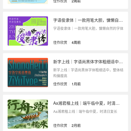
佳作欣赏
/
2周前
字语俊隶体｜一款用笔大胆，慵懒自然的字体
字语俊隶体｜一款用笔大胆，慵懒自然的字体
佳作欣赏
/
4周前
新字上线｜字语尚黑体字体粗细适中，整体结构偏瘦高
新字上线｜字语尚黑体字体粗细适中，整体结
构偏瘦高
佳作欣赏
/
1月前
Aa湘君楷上线｜端午临中夏，时清日复长
Aa湘君楷上线｜端午临中夏，时清日复长
佳作欣赏
/
2月前