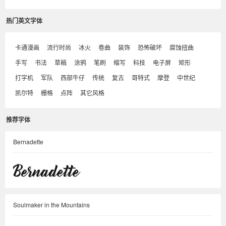
热门英文字体
卡通漫画
流行时尚
冰火
卷曲
装饰
恐怖破坏
腐蚀扭曲
手写
书法
草稿
涂鸦
笔刷
缩写
科技
电子屏
矩形
打字机
军队
西部牛仔
传统
复古
哥特式
摩登
中世纪
凯尔特
栅格
点阵
其它风格
推荐字体
Bernadette
Soulmaker in the Mountains