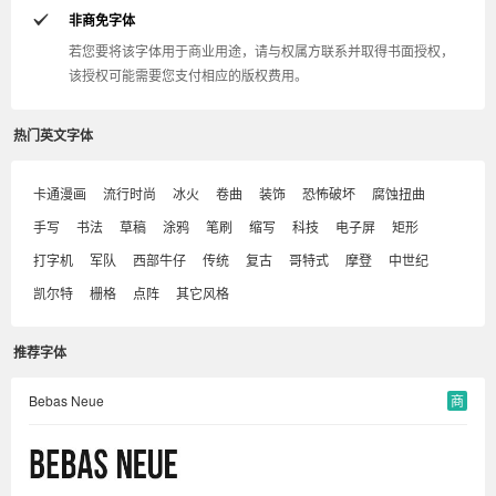
非商免字体
若您要将该字体用于商业用途，请与权属方联系并取得书面授权，
该授权可能需要您支付相应的版权费用。
热门英文字体
卡通漫画
流行时尚
冰火
卷曲
装饰
恐怖破坏
腐蚀扭曲
手写
书法
草稿
涂鸦
笔刷
缩写
科技
电子屏
矩形
打字机
军队
西部牛仔
传统
复古
哥特式
摩登
中世纪
凯尔特
栅格
点阵
其它风格
推荐字体
Bebas Neue
商