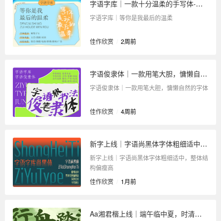
字语字库｜一款十分温柔的手写体-等你是我最后的温柔
字语字库｜等你是我最后的温柔
佳作欣赏
/
2周前
字语俊隶体｜一款用笔大胆，慵懒自然的字体
字语俊隶体｜一款用笔大胆，慵懒自然的字体
佳作欣赏
/
4周前
新字上线｜字语尚黑体字体粗细适中，整体结构偏瘦高
新字上线｜字语尚黑体字体粗细适中，整体结
构偏瘦高
佳作欣赏
/
1月前
Aa湘君楷上线｜端午临中夏，时清日复长