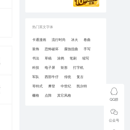
热门英文字体
卡通漫画
流行时尚
冰火
卷曲
装饰
恐怖破坏
腐蚀扭曲
手写
书法
草稿
涂鸦
笔刷
缩写
科技
电子屏
矩形
打字机
军队
西部牛仔
传统
复古
哥特式
摩登
中世纪
凯尔特
栅格
点阵
其它风格
QQ群
公众号