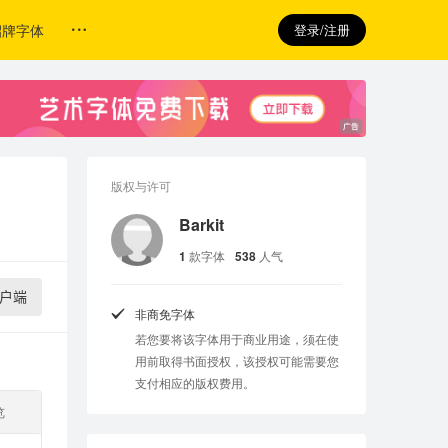
招牌字体
登录/注册
版权与许可
Barkit
1
款字体
538
人气
户端
非商免字体
若您要将该字体用于商业用途，须在使
用前取得书面授权，该授权可能需要您
支付相应的版权费用。
览