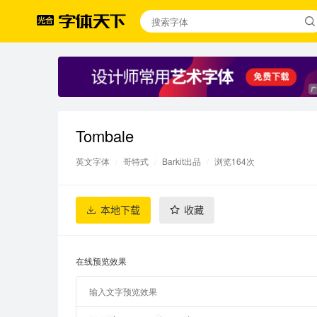
Tombale
英文字体
/
哥特式
/
Barkit出品
/
浏览164次
本地下载
收藏
在线预览效果