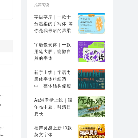
推荐阅读
字语字库｜一款十
分温柔的手写体-等
你是我最后的温柔
字语俊隶体｜一款
用笔大胆，慵懒自
然的字体
新字上线｜字语尚
黑体字体粗细适
中，整体结构偏瘦
高
Aa湘君楷上线｜端
午临中夏，时清日
复长
福芦灵感上新10款
英文字体