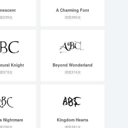
nescent
A Charming Font
览239次
浏览390次
tural Knight
Beyond Wonderland
览973次
浏览316次
's Nightmare
Kingdom Hearts
览206次
浏览391次