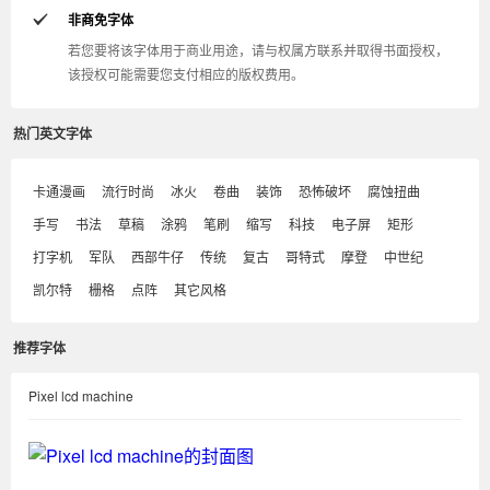
非商免字体
若您要将该字体用于商业用途，请与权属方联系并取得书面授权，
该授权可能需要您支付相应的版权费用。
热门英文字体
卡通漫画
流行时尚
冰火
卷曲
装饰
恐怖破坏
腐蚀扭曲
手写
书法
草稿
涂鸦
笔刷
缩写
科技
电子屏
矩形
打字机
军队
西部牛仔
传统
复古
哥特式
摩登
中世纪
凯尔特
栅格
点阵
其它风格
推荐字体
Pixel lcd machine