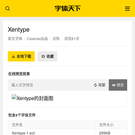
Xentype
英文字体
/
Caveras出品
/
点阵
/
浏览81次
本地下载
收藏
在线预览效果
简繁
预览
包含4个字体文件
文件名
文件大小
Xentype-1.eot
299KB