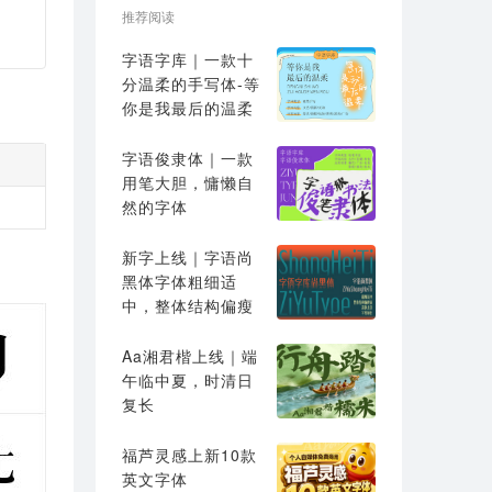
推荐阅读
字语字库｜一款十
分温柔的手写体-等
你是我最后的温柔
字语俊隶体｜一款
用笔大胆，慵懒自
然的字体
新字上线｜字语尚
黑体字体粗细适
中，整体结构偏瘦
高
Aa湘君楷上线｜端
午临中夏，时清日
复长
福芦灵感上新10款
英文字体