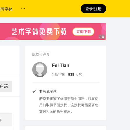
招牌字体
登录/注册
版权与许可
Fei Tian
1
款字体
938
人气
户端
非商免字体
若您要将该字体用于商业用途，须在使
用前取得书面授权，该授权可能需要您
支付相应的版权费用。
览