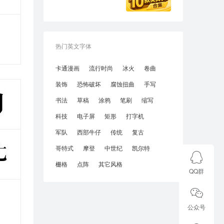
热门英文字体
卡通漫画
流行时尚
冰火
卷曲
装饰
恐怖破坏
腐蚀扭曲
手写
书法
草稿
涂鸦
笔刷
缩写
科技
电子屏
矩形
打字机
军队
西部牛仔
传统
复古
哥特式
摩登
中世纪
凯尔特
栅格
点阵
其它风格
QQ群
公众号