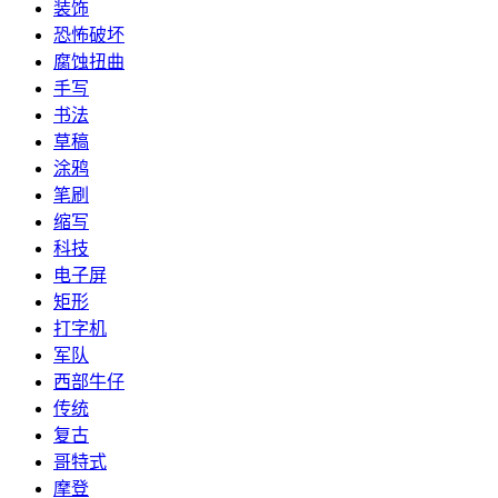
装饰
恐怖破坏
腐蚀扭曲
手写
书法
草稿
涂鸦
笔刷
缩写
科技
电子屏
矩形
打字机
军队
西部牛仔
传统
复古
哥特式
摩登