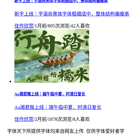
新字上线｜字语尚黑体字体粗细适中，整体结构偏瘦高
新字上线｜字语尚黑体字体粗细适中，整体结构偏瘦高
佳作欣赏
/
1月前
/
895次浏览
/
42人喜欢
Aa湘君楷上线｜端午临中夏，时清日复长
Aa湘君楷上线｜端午临中夏，时清日复长
佳作欣赏
/
2月前
/
1878次浏览
/
8人喜欢
字体天下所提供字体均来自网友上传. 仅供字体爱好者学