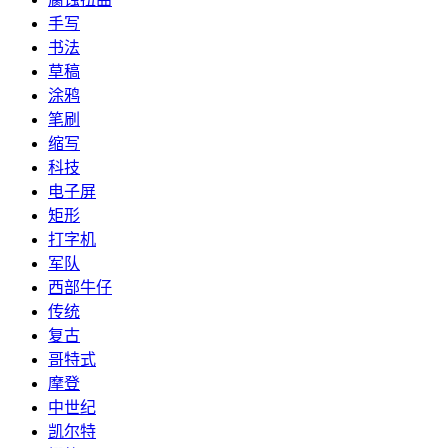
手写
书法
草稿
涂鸦
笔刷
缩写
科技
电子屏
矩形
打字机
军队
西部牛仔
传统
复古
哥特式
摩登
中世纪
凯尔特