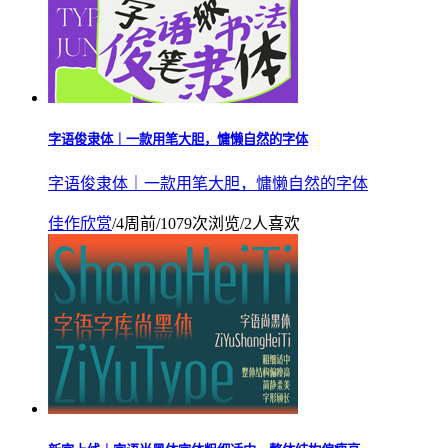
字语俊隶体｜一款用笔大胆，慵懒自然的字体
字语俊隶体｜一款用笔大胆，慵懒自然的字体
佳作欣赏
/
4周前
/
1079次浏览
/
2人喜欢