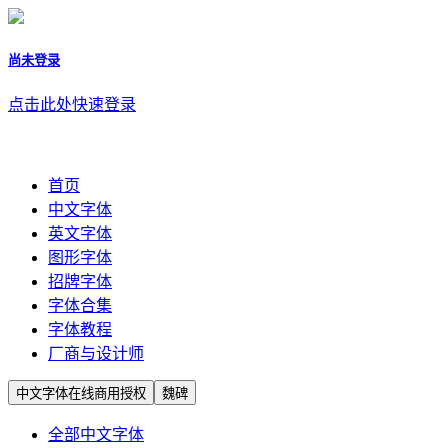
尚未登录
点击此处快速登录
首页
中文字体
英文字体
图形字体
招牌字体
字体合集
字体教程
厂商与设计师
中文字体在线商用授权
魏碑
全部中文字体