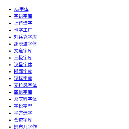
Aa字体
字语字库
上首造字
也字工厂
刘兵克字库
胡晓波字体
文道字库
三极字库
汉呈字体
邯郸字库
汉标字库
麦拉风字体
龚帆字库
郑庆科字体
字悦字型
平方造字
仓迹字库
奶布儿字作