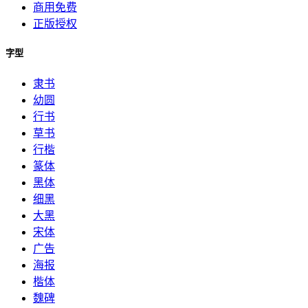
商用免费
正版授权
字型
隶书
幼圆
行书
草书
行楷
篆体
黑体
细黑
大黑
宋体
广告
海报
楷体
魏碑