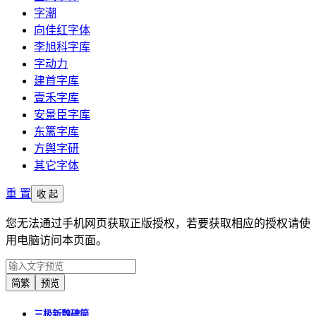
字潮
向佳红字体
李旭科字库
字动力
建首字库
壹禾字库
安景臣字库
东篱字库
方舆字研
其它字体
重 置
收 起
您无法通过手机网页获取正版授权，若要获取相应的授权请使
用电脑访问本页面。
简繁
预览
三极新魏碑简